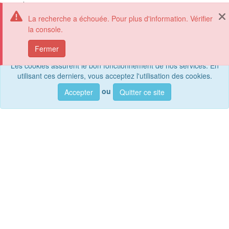
La recherche a échouée. Pour plus d'information. Vérifier
la console.
geoportail.lu
Affi
Fermer
Les cookies assurent le bon fonctionnement de nos services. En
utilisant ces derniers, vous acceptez l'utilisation des cookies.
Rec
ou
Accepter
Quitter ce site
Rechercher parmi
jeux de données, services et cartes, ...